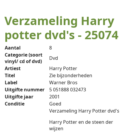
Verzameling Harry
potter dvd's - 25074
Aantal
8
Categorie (soort
Dvd
vinyl/ cd of dvd)
Artiest
Harry Potter
Titel
Zie bijzonderheden
Label
Warner Bros
Uitgifte nummer
5 051888 032473
Uitgifte jaar
2001
Conditie
Goed
Verzameling Harry Potter dvd's
Harry Potter en de steen der
wijzen